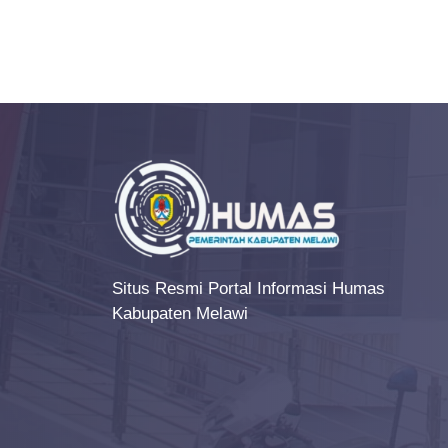
v
e
n
t
N
a
v
i
g
Situs Resmi Portal Informasi Humas
a
Kabupaten Melawi
t
i
o
n