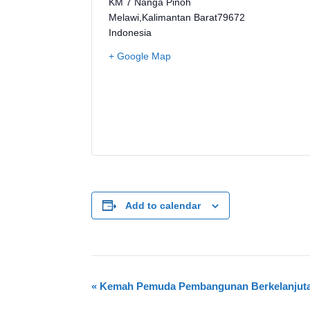
KM 7 Nanga Pinoh
Melawi
,
Kalimantan Barat
79672
Indonesia
+ Google Map
Add to calendar
E
«
Kemah Pemuda Pembangunan Berkelanjut