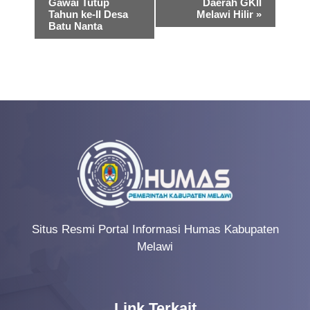
Gawai Tutup
Daerah GKII
v
Tahun ke-II Desa
Melawi Hilir
»
Batu Nanta
e
n
t
N
a
v
i
g
a
Situs Resmi Portal Informasi Humas Kabupaten
t
Melawi
i
o
n
Link Terkait