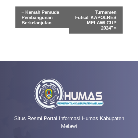
E
«
Kemah Pemuda
Turnamen
Pembangunan
Futsal’’KAPOLRES
v
Berkelanjutan
MELAWI CUP
2024’’
»
e
n
t
N
a
v
i
g
a
Situs Resmi Portal Informasi Humas Kabupaten
t
Melawi
i