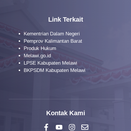
t
i
o
Link Terkait
n
Kementrian Dalam Negeri
Pemprov Kalimantan Barat
Produk Hukum
Melawi.go.id
LPSE Kabupaten Melawi
BKPSDM Kabupaten Melawi
Kontak Kami