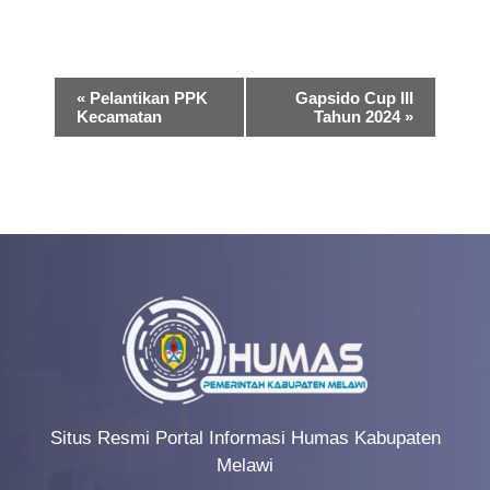
E
«
Pelantikan PPK
Gapsido Cup III
Kecamatan
Tahun 2024
»
v
e
n
t
N
a
v
i
g
Situs Resmi Portal Informasi Humas Kabupaten
a
Melawi