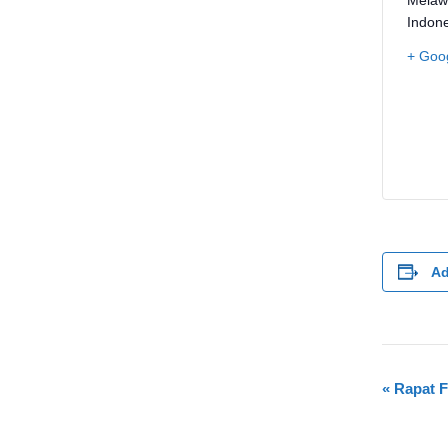
Indon
+ Goo
Ad
E
«
Rapat F
v