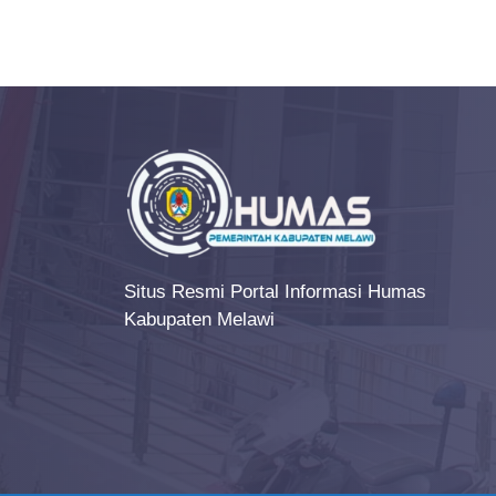
e
n
t
N
a
v
i
g
Situs Resmi Portal Informasi Humas
a
Kabupaten Melawi
t
i
o
n