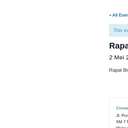
« All Eve
This e
Rap
2 Mei
Rapat Bi
Conven
Jl. Pr
KM 7 
Melaw