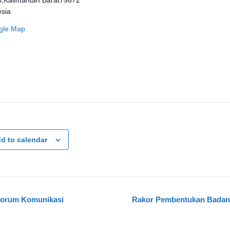
esia
gle Map
d to calendar
orum Komunikasi
Rakor Pembentukan Bada