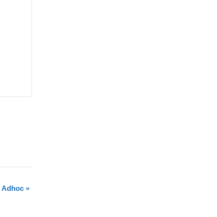
n Adhoc
»