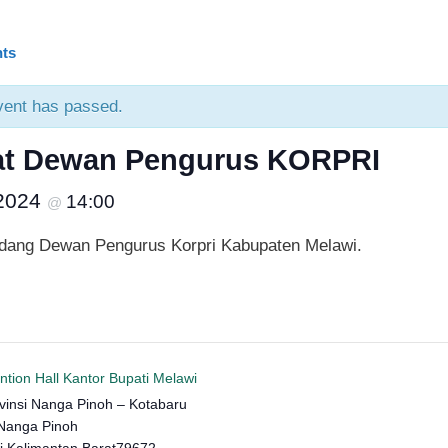
nts
vent has passed.
at Dewan Pengurus KORPRI
 2024
14:00
@
dang Dewan Pengurus Korpri Kabupaten Melawi.
tion Hall Kantor Bupati Melawi
ovinsi Nanga Pinoh – Kotabaru
Nanga Pinoh
i
,
Kalimantan Barat
79672