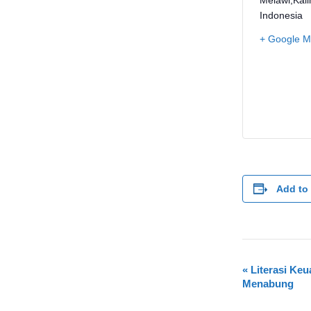
Indonesia
+ Google 
Add to
E
«
Literasi Ke
Menabung
v