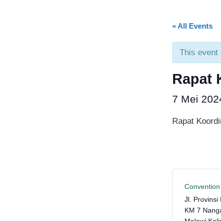
« All Events
This event
Rapat 
7 Mei 20
Rapat Koordi
Convention 
Jl. Provins
KM 7 Nanga
Melawi
,
Kal