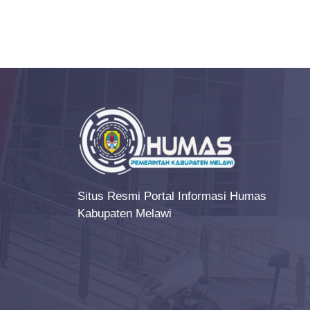
e
n
t
N
a
v
i
g
a
Situs Resmi Portal Informasi Humas
t
Kabupaten Melawi
i
o
n