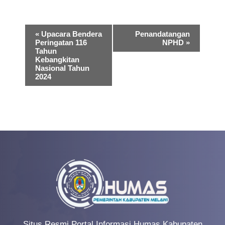
E
«
Upacara Bendera
Penandatangan
Peringatan 116
NPHD
»
v
Tahun
Kebangkitan
e
Nasional Tahun
2024
n
t
N
a
v
i
g
a
t
Situs Resmi Portal Informasi Humas Kabupaten