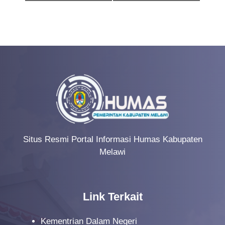
v
e
n
t
N
a
v
i
g
Situs Resmi Portal Informasi Humas Kabupaten
Melawi
a
t
i
Link Terkait
o
n
Kementrian Dalam Negeri