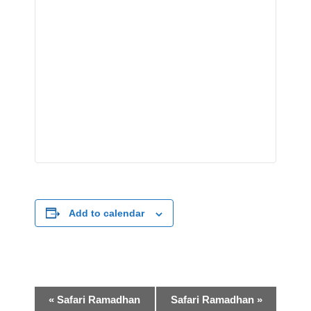
Add to calendar
E
«
Safari Ramadhan
Safari Ramadhan
»