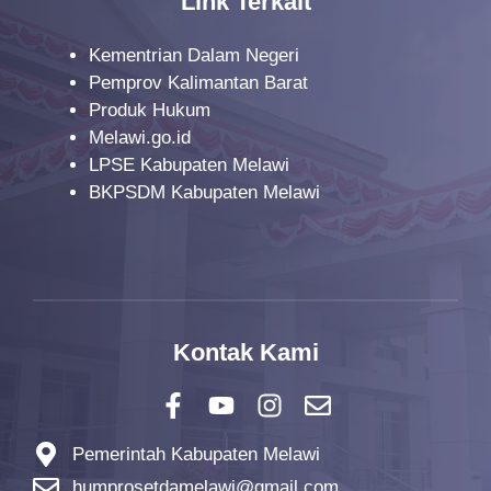
Link Terkait
o
n
Kementrian Dalam Negeri
Pemprov Kalimantan Barat
Produk Hukum
Melawi.go.id
LPSE Kabupaten Melawi
BKPSDM Kabupaten Melawi
Kontak Kami
Pemerintah Kabupaten Melawi
humprosetdamelawi@gmail.com