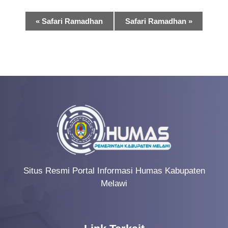
E
«
Safari Ramadhan
Safari Ramadhan
»
v
e
n
t
N
a
v
i
g
Situs Resmi Portal Informasi Humas Kabupaten
Melawi
a
t
i