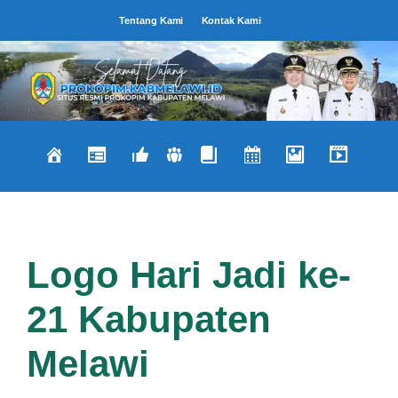
Langsung
Tentang Kami
Kontak Kami
ke
isi
Logo Hari Jadi ke-
21 Kabupaten
Melawi