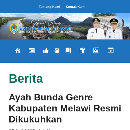
Langsung
Tentang Kami
Kontak Kami
ke
isi
Berita
Ayah Bunda Genre
Kabupaten Melawi Resmi
Dikukuhkan