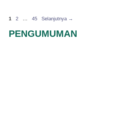
Halaman
Halaman
Halaman
1
2
…
45
Selanjutnya
→
PENGUMUMAN