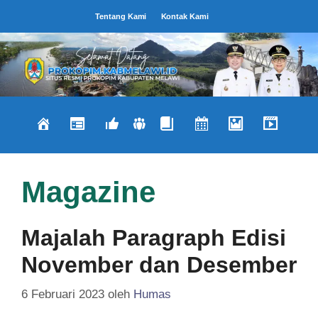
Langsung
Tentang Kami
Kontak Kami
ke
isi
Magazine
Majalah Paragraph Edisi
November dan Desember
6 Februari 2023
oleh
Humas