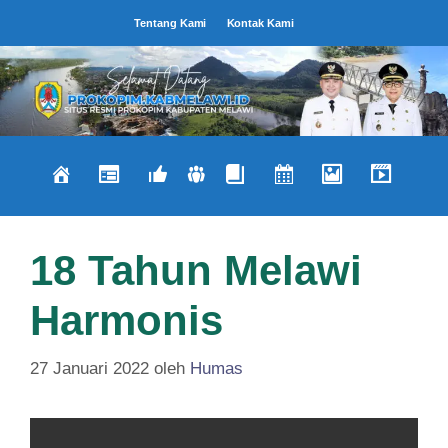
Langsung
Tentang Kami
Kontak Kami
ke
isi
18 Tahun Melawi
Harmonis
27 Januari 2022
oleh
Humas