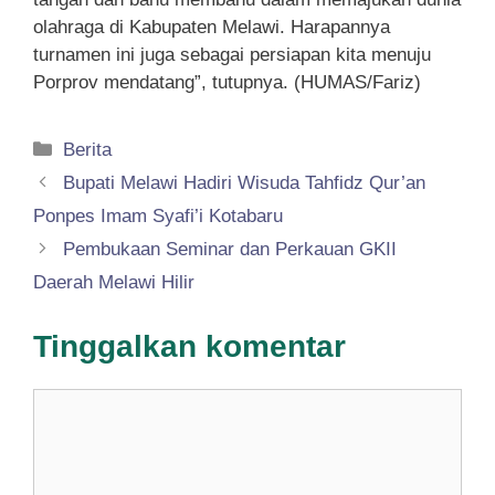
olahraga di Kabupaten Melawi. Harapannya
turnamen ini juga sebagai persiapan kita menuju
Porprov mendatang”, tutupnya. (HUMAS/Fariz)
Kategori
Berita
Bupati Melawi Hadiri Wisuda Tahfidz Qur’an
Ponpes Imam Syafi’i Kotabaru
Pembukaan Seminar dan Perkauan GKII
Daerah Melawi Hilir
Tinggalkan komentar
Komentar