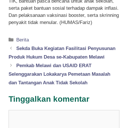
TIK, bantuan pasca bencana untuk anak sekolah,
serta paket bantuan sosial terhadap dampak inflasi.
Dan pelaksanaan vaksinasi booster, serta skrinning
penyakit tidak menular. (HUMAS/Fariz)
Kategori
Berita
Sekda Buka Kegiatan Fasilitasi Penyusunan
Produk Hukum Desa se-Kabupaten Melawi
Pemkab Melawi dan USAID ERAT
Selenggarakan Lokakarya Pemetaan Masalah
dan Tantangan Anak Tidak Sekolah
Tinggalkan komentar
Komentar