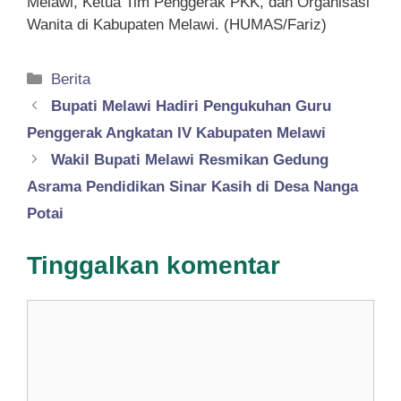
Melawi, Ketua Tim Penggerak PKK, dan Organisasi
Wanita di Kabupaten Melawi. (HUMAS/Fariz)
Kategori
Berita
Bupati Melawi Hadiri Pengukuhan Guru
Penggerak Angkatan IV Kabupaten Melawi
Wakil Bupati Melawi Resmikan Gedung
Asrama Pendidikan Sinar Kasih di Desa Nanga
Potai
Tinggalkan komentar
Komentar