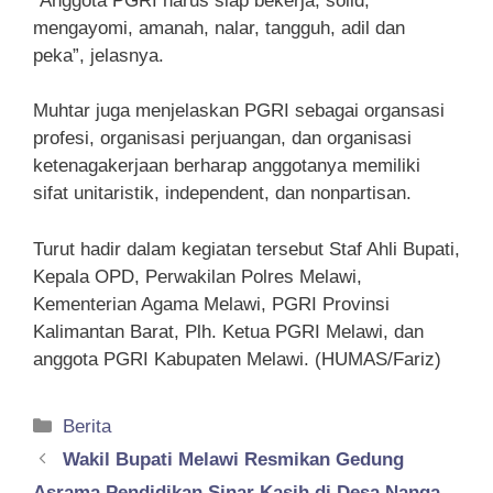
“Anggota PGRI harus siap bekerja, solid,
mengayomi, amanah, nalar, tangguh, adil dan
peka”, jelasnya.
Muhtar juga menjelaskan PGRI sebagai organsasi
profesi, organisasi perjuangan, dan organisasi
ketenagakerjaan berharap anggotanya memiliki
sifat unitaristik, independent, dan nonpartisan.
Turut hadir dalam kegiatan tersebut Staf Ahli Bupati,
Kepala OPD, Perwakilan Polres Melawi,
Kementerian Agama Melawi, PGRI Provinsi
Kalimantan Barat, Plh. Ketua PGRI Melawi, dan
anggota PGRI Kabupaten Melawi. (HUMAS/Fariz)
Kategori
Berita
Wakil Bupati Melawi Resmikan Gedung
Asrama Pendidikan Sinar Kasih di Desa Nanga