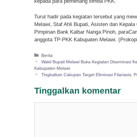
kepada para pemenang lomba PKK.
Turut hadir pada kegiatan tersebut yang me
Melawi, Staf Ahli Bupati, Asisten dan Kepal
Pimpinan Bank Kalbar Nanga Pinoh, paraCam
anggota TP-PKK Kabupaten Melawi. (Prokopi
Kategori
Berita
Wakil Bupati Melawi Buka Kegiatan Diseminasi Ke
Kabupaten Melawi
Tingkatkan Cakupan Target Eliminasi Filariasi
Tinggalkan komentar
Komentar