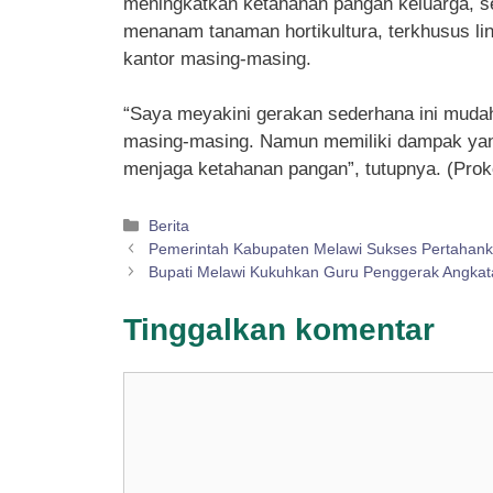
meningkatkan ketahanan pangan keluarga, ser
menanam tanaman hortikultura, terkhusus l
kantor masing-masing.
“Saya meyakini gerakan sederhana ini muda
masing-masing. Namun memiliki dampak yang 
menjaga ketahanan pangan”, tutupnya. (Prok
Kategori
Berita
Pemerintah Kabupaten Melawi Sukses Pertahank
Bupati Melawi Kukuhkan Guru Penggerak Angkat
Tinggalkan komentar
Komentar