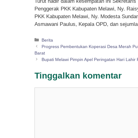
Turut hadir dalam kesempatan ini Sekretari
Penggerak PKK Kabupaten Melawi, Ny. Raisy
PKK Kabupaten Melawi, Ny. Modesta Sundari
Asmawani Paulus, Kepala OPD, dan sejumla
Kategori
Berita
Progress Pembentukan Koperasi Desa Merah Puti
Barat
Bupati Melawi Pimpin Apel Peringatan Hari Lahir 
Tinggalkan komentar
Komentar