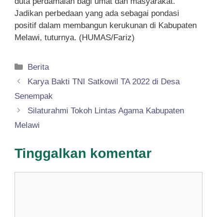
duta perdamaian bagi umat dan masyarakat.
Jadikan perbedaan yang ada sebagai pondasi
positif dalam membangun kerukunan di Kabupaten
Melawi, tuturnya. (HUMAS/Fariz)
Kategori
Berita
Karya Bakti TNI Satkowil TA 2022 di Desa
Senempak
Silaturahmi Tokoh Lintas Agama Kabupaten
Melawi
Tinggalkan komentar
Komentar