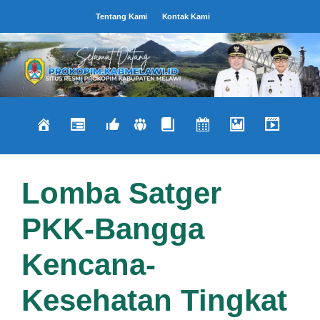
Langsung
Tentang Kami
Kontak Kami
ke
isi
Lomba Satger
PKK-Bangga
Kencana-
Kesehatan Tingkat