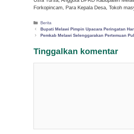
Usfa Yursa, Anggota DPRD Kabupaten Melaw
Forkopincam, Para Kepala Desa, Tokoh mas
Kategori
Berita
Bupati Melawi Pimpin Upacara Peringatan Har
Pemkab Melawi Selenggarakan Pertemuan Pub
Tinggalkan komentar
Komentar