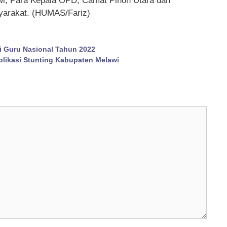
i, Para Kepala OPD, Camat Pinoh Utara dan
yarakat. (HUMAS/Fariz)
i Guru Nasional Tahun 2022
likasi Stunting Kabupaten Melawi